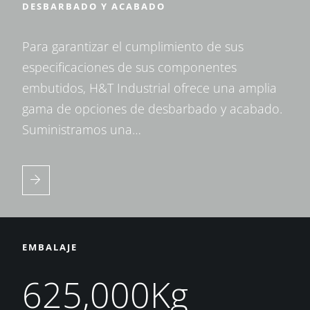
DESBARBADO Y ACABADO
Para garantizar el cumplimiento de sus
especificaciones de sus componentes
embutidos, H&T Industrial ofrece una amplia
gama de opciones de desbarbado y acabado.
Suministramos una…
EMBALAJE
625,000Kg