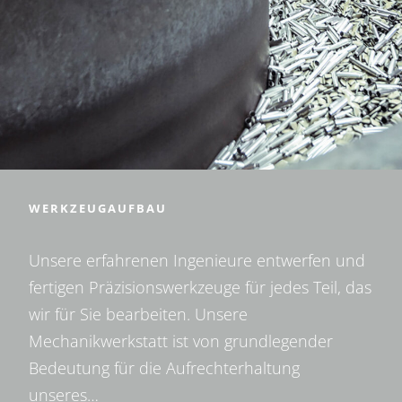
WERKZEUGAUFBAU
Unsere erfahrenen Ingenieure entwerfen und
fertigen Präzisionswerkzeuge für jedes Teil, das
wir für Sie bearbeiten. Unsere
Mechanikwerkstatt ist von grundlegender
Bedeutung für die Aufrechterhaltung
unseres…