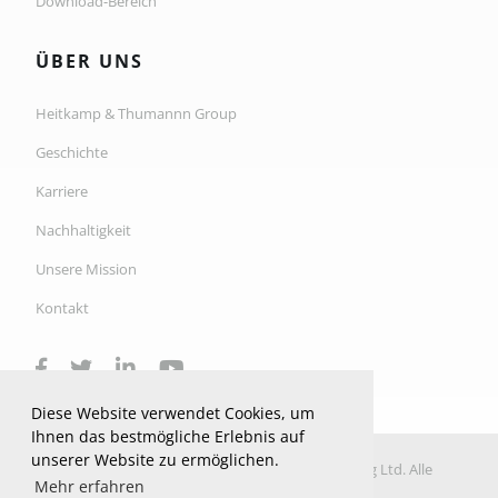
Download-Bereich
ÜBER UNS
Heitkamp & Thumannn Group
Geschichte
Karriere
Nachhaltigkeit
Unsere Mission
Kontakt
Diese Website verwendet Cookies, um
Ihnen das bestmögliche Erlebnis auf
unserer Website zu ermöglichen.
© 2026 Copyright H&T Industrial Ltd Manufacturing Ltd. Alle
Mehr erfahren
Rechte vorbehalten.