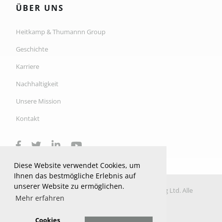
ÜBER UNS
Heitkamp & Thumannn Group
Geschichte
Karriere
Nachhaltigkeit
Unsere Mission
Kontakt
Diese Website verwendet Cookies, um
Ihnen das bestmögliche Erlebnis auf
unserer Website zu ermöglichen.
© 2026 Copyright H&T Industrial Ltd Manufacturing Ltd. Alle
Mehr erfahren
Rechte vorbehalten.
Datenschutzrichtlinie
Cookies