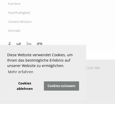
Karriere
Nachhaltigkeit
Unsere Mission
Kontakt
Diese Website verwendet Cookies, um
Ihnen das bestmögliche Erlebnis auf
unserer Website zu ermöglichen.
© 2026 Copyright H&T Industrial Ltd Manufacturing Ltd. Alle
Mehr erfahren
Rechte vorbehalten.
Datenschutzrichtlinie
Cookies
Cookies zulassen
Datenschutzeinstellungen
ablehnen
Impressum
Website by Parker Design