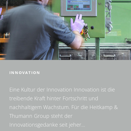
INNOVATION
Eine Kultur der Innovation Innovation ist die
treibende Kraft hinter Fortschritt und
nachhaltigem Wachstum. Für die Heitkamp &
Thumann Group steht der
Innovationsgedanke seit jeher…